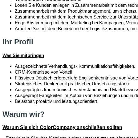
Lösen
Sie
Kunden anliegen
in Zusammenarbeit
mit
dem
tech
Zusammenarbeit
mit
dem
Produktmanagement
, um
sicherzu
Zusammenarbeit
mit
dem
technischen
Service
zur
Unterstü
Enge
Abstimmung
mit
dem Marketing
bei
Kampagnen
,
Veran
Arbeiten
Sie
mit
dem
Betrieb
und der Logistik
zusammen
, um
Ihr Profil
Was Sie mitbringen
Ausgezeichnete
Verhandlungs
-,
Kommunikationsf
ähigkeiten.
CRM-Kenntnisse von Vorteil
Flüssiges
Deutsch
erforderlich
;
Englischkenntnisse
von
Vorte
Strategisches
Denken
mit
praktischer
Umsetzungsstärke
Ausgeprägtes
kaufmännisches
Verständnis
und
Marktbewuss
Ausgeprägt Fähigkeiten
im
Aufbau von
Beziehungen
und in d
Belastbar
,
proaktiv
und
leistungsorientiert
Warum wir?
Warum Sie sich ColorCompany anschließen sollten