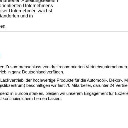
erfahrenen Abteilungsleiter/in
orientierten Unternehmens
unser Unternehmen wächst
Standorten und in
cen
H
 Zusammenschluss von drei renommierten Vertriebsunternehmen geg
rieb in ganz Deutschland verfügen.
Lackvertrieb, der hochwertige Produkte für die Automobil-, Dekor-, Met
gistikzentrum) beschäftigen wir fast 70 Mitarbeiter, darunter 24 Vertri
z in Europa stärken, bleiben wir unserem Engagement für Exzellenz, 
d kontinuierlichem Lernen basiert.