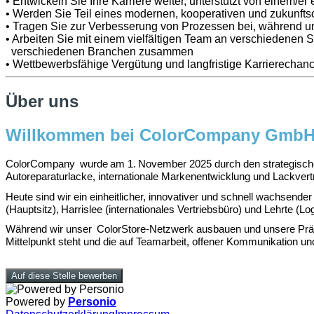
• Entwickeln Sie Ihre Karriere weiter, unterstützt von einem/er 
• Werden Sie Teil eines modernen, kooperativen und zukunfts
• Tragen Sie zur Verbesserung von Prozessen bei, während 
• Arbeiten Sie mit einem vielfältigen Team an verschiedenen 
verschiedenen Branchen zusammen
• Wettbewerbsfähige Vergütung und langfristige Karrierechan
Über uns
Willkommen bei ColorCompany Gmb
ColorCompany wurde am 1. November 2025 durch den strategischen
Autoreparaturlacke, internationale Markenentwicklung und Lackvert
Heute sind wir ein einheitlicher, innovativer und schnell wachsender 
(Hauptsitz), Harrislee (internationales Vertriebsbüro) und Lehrte (Lo
Während wir unser ColorStore-Netzwerk ausbauen und unsere Präsen
Mittelpunkt steht und die auf Teamarbeit, offener Kommunikation un
Auf diese Stelle bewerben
Powered by
Personio