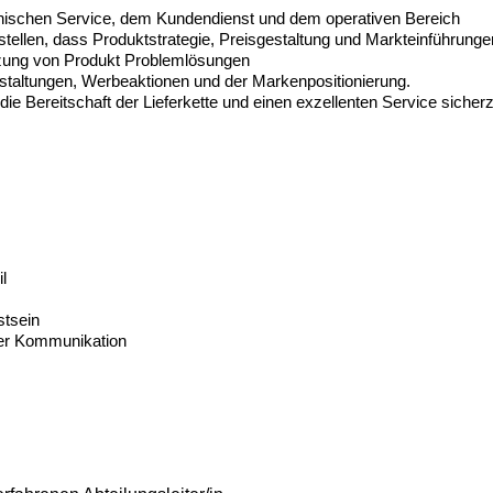
nischen
Service
, dem
Kundendienst
und dem o
perativen
Bereich
stellen
,
dass
Produktstrategie
,
Preisgestaltung
und
Markteinführung
tzung
von
Produkt
Problemlösungen
staltungen
,
Werbeaktionen
und der
Markenpositionierung
.
 die
Bereitschaft
der
Lieferkette
und
einen exzellenten
Service
sicherz
il
tsein
er
Kommunikation